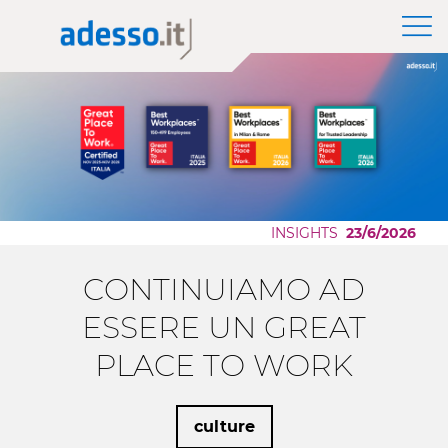
News
The Group adesso SE
Application Modernization
Insights
Purpose, Values and Principles
Scaling AI
Whitepaper
Corporate Social Responsibility
Cloud Migration
Sponsorship
Low Code Applications Development
Case History
Events
INSIGHTS
23/6/2026
Press
CONTINUIAMO AD
Career Story
ESSERE UN GREAT
PLACE TO WORK
culture