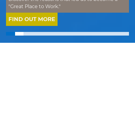
"Great Place to Work."
FIND OUT MORE
WHAT WE
DO
We design, develop and
facilitate the adoption of
digital solutions having
value generation as the
ultimate goal.