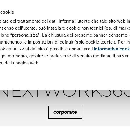
so SE
ernization
 cookie
and Principles
About us
re del trattamento dei dati, informa l’utente che tale sito web in
ch
 Responsibility
nsenso dell’utente, può installare cookie non tecnici (es. di marke
sezione “personalizza”. La chiusura del presente banner consente l
cations Development
antenendo le impostazioni di default (solo cookie tecnici). Per m
O.IT MAIN P
okies utilizzati dal sito è possibile consultare l’
informativa cook
 ogni momento, gestire le preferenze di seguito mediante il pulsan
OWERMENT PR
o, della pagina web.
NEXTWORK36
corporate