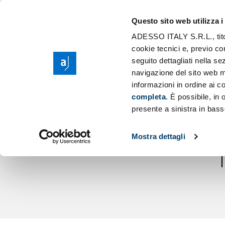
The Group ades
Application Mod
Questo sito web utilizza i
Purpose, Values 
Scaling AI
ADESSO ITALY S.R.L., titola
Sear
Corporate Social
cookie tecnici e, previo co
Cloud Migration
seguito dettagliati nella 
Sponsorship
Low Code Appli
navigazione del sito web m
ADESS
informazioni in ordine ai co
completa
. È possibile, in
ALL'EMP
presente a sinistra in bass
Mostra dettagli