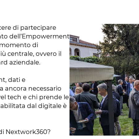
ere di partecipare
nto dell’Empowerment
 momento di
 centrale, ovvero il
ard aziendale.
t, dati e
a ancora necessario
l tech e chi prende le
abilitata dal digitale è
 di Nextwork360?