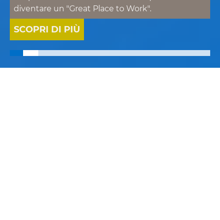
diventare un "Great Place to Work".
SCOPRI DI PIÙ
COSA
FACCIAMO
Progettiamo, realizziamo
e facilitiamo l’adozione di
soluzioni digitali avendo
come obiettivo comune la
generazione di valore.