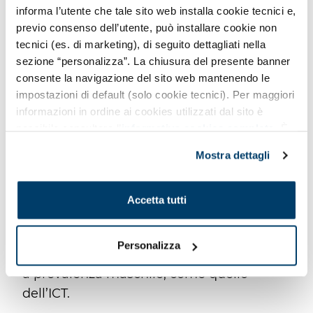
dell’attenzione il tema delle
“In-
informa l’utente che tale sito web installa cookie tecnici e,
differenze”
, esplorando il
gender gap
e il
previo consenso dell’utente, può installare cookie non
fenomeno dell’indifferenza sociale
tecnici (es. di marketing), di seguito dettagliati nella
attraverso interventi ricchi di spunti e
sezione “personalizza”. La chiusura del presente banner
riflessioni.
consente la navigazione del sito web mantenendo le
impostazioni di default (solo cookie tecnici). Per maggiori
informazioni in ordine ai cookies utilizzati dal sito è
La nostra partecipazione
è stata
possibile consultare l’
informativa cookies completa
. È
un’opportunità per condividere la nostra
possibile, in ogni momento, gestire le preferenze di
visione e incontrare altre
realtà
Mostra dettagli
seguito mediante il pulsante presente a sinistra in basso,
innovative,
accomunate dalla volontà di
della pagina web.
contribuire a un
cambiamento concreto.
Accetta tutti
Anche noi stiamo contribuendo
attivamente a promuovere la
presenza
Personalizza
femminile
in un settore tradizionalmente
a prevalenza maschile, come quello
dell’ICT.