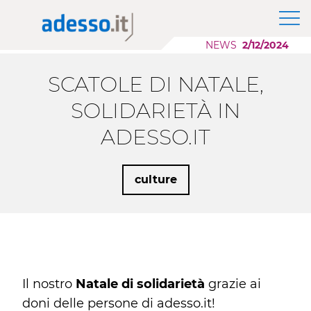
News
The Group adesso SE
Application Modernization
Insights
NEWS
2/12/2024
Purpose, Values and Principles
Scaling AI
Whitepaper
Corporate Social Responsibility
Cloud Migration
SCATOLE DI NATALE,
Sponsorship
Low Code Applications Development
Case History
SOLIDARIETÀ IN
ADESSO.IT
Events
Press
culture
Career Story
Il nostro
Natale di solidarietà
grazie ai
doni delle persone di adesso.it!