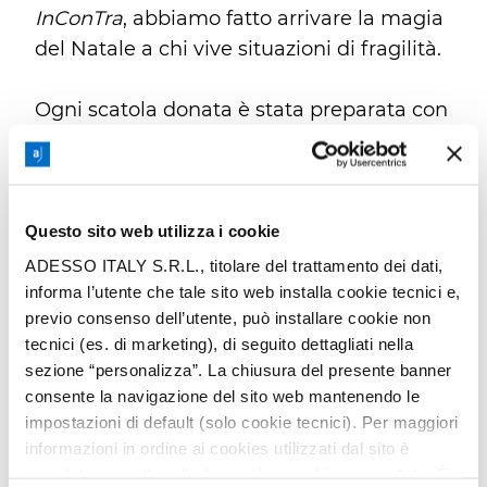
InConTra
, abbiamo fatto arrivare la magia
del Natale a chi vive situazioni di fragilità.
Ogni scatola donata è stata preparata con
cura, includendo piccoli pensieri come
oggetti caldi, prodotti per la cura
personale, dolcetti, passatempi e un
biglietto gentile, per far sentire ogni
Questo sito web utilizza i cookie
destinatario speciale.
ADESSO ITALY S.R.L., titolare del trattamento dei dati,
informa l’utente che tale sito web installa cookie tecnici e,
previo consenso dell’utente, può installare cookie non
tecnici (es. di marketing), di seguito dettagliati nella
sezione “personalizza”. La chiusura del presente banner
consente la navigazione del sito web mantenendo le
impostazioni di default (solo cookie tecnici). Per maggiori
informazioni in ordine ai cookies utilizzati dal sito è
possibile consultare l’
informativa cookies completa
. È