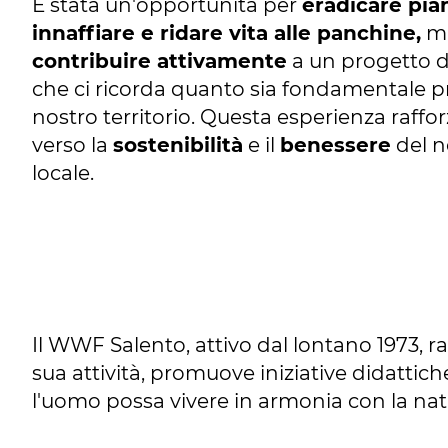
È stata un'opportunità per
eradicare pian
innaffiare e ridare vita alle panchine,
ma
contribuire attivamente
a un progetto d
che ci ricorda quanto sia fondamentale p
nostro territorio. Questa esperienza raffo
verso la
sostenibilità
e il
benessere
del n
locale.
Il WWF Salento, attivo dal lontano 1973, r
sua attività, promuove iniziative didattich
l'uomo possa vivere in armonia con la natur