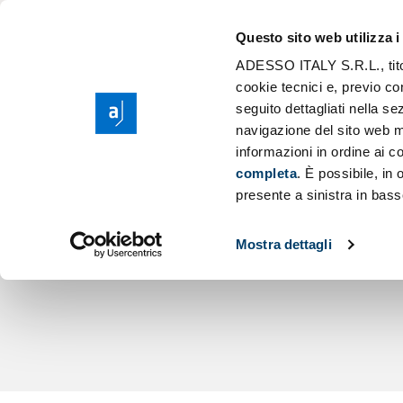
The Group ades
Application Mod
Questo sito web utilizza i
Purpose, Values 
Scaling AI
ADESSO ITALY S.R.L., titola
Sear
Corporate Social
cookie tecnici e, previo co
Cloud Migration
seguito dettagliati nella 
Sponsorship
Low Code Appli
navigazione del sito web m
INSIEME A
informazioni in ordine ai co
completa
. È possibile, in
PRESI CUR
presente a sinistra in bass
Mostra dettagli