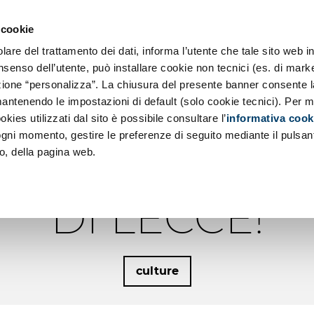
so SE
ernization
 cookie
and Principles
About us
re del trattamento dei dati, informa l’utente che tale sito web in
ch
 Responsibility
nsenso dell’utente, può installare cookie non tecnici (es. di marke
sezione “personalizza”. La chiusura del presente banner consente l
cations Development
antenendo le impostazioni di default (solo cookie tecnici). Per m
L WWF SALENTO
okies utilizzati dal sito è possibile consultare l’
informativa cook
 ogni momento, gestire le preferenze di seguito mediante il pulsan
A DELLA FORE
o, della pagina web.
DI LECCE!
culture