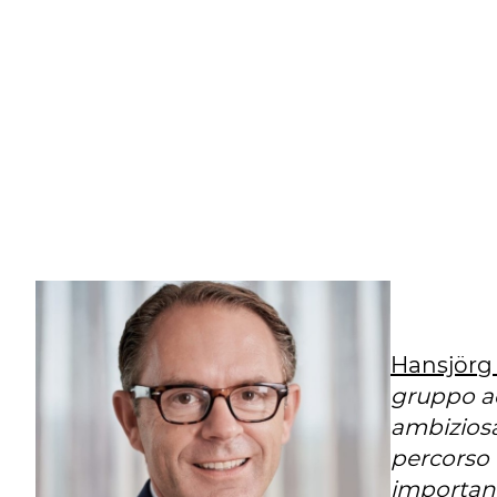
Hansjörg
gruppo ad
ambiziosa,
percorso 
important