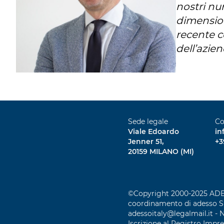
nostri nu
dimension
recente c
dell’azien
Sede legale
Co
Viale Edoardo
in
Jenner 51,
+3
20159 MILANO (MI)
©Copyright 2000-2025 ADESS
coordinamento di adesso SE, 
adessoitaly@legalmail.it - 
Iscrizione al Registro Impr