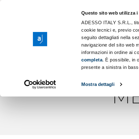
Il Gruppo adess
Modernizzazione
Questo sito web utilizza i
Purpose, Valori e
Scaling AI
ADESSO ITALY S.R.L., titola
Cerc
Responsabilità S
cookie tecnici e, previo co
Migrazione Clou
seguito dettagliati nella 
Sponsorship
Sviluppo Applic
navigazione del sito web m
NASCE ADE
informazioni in ordine ai co
completa
. È possibile, in
FACTORY 
presente a sinistra in bass
Mostra dettagli
ME