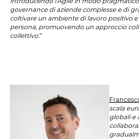
introducendo l’Agile in modo pragmatico,
governance di aziende complesse e di gr
coltivare un ambiente di lavoro positivo e
persona, promuovendo un approccio colla
collettivo.
”
Francesco
scala eur
globali e
collaboraz
gradualme