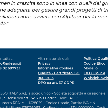
meri in crescita sono in linea con quelli del 
e adeguata per gestire grandi progetti di tra
ollaborazione avviata con Alpitour per la mod
da."
ntattaci
Altri materiali utili
Politica Quali
fo@adesso.it
Privacy
Codice Etico
9 02 69773.1
Informativa Cookies
Modello
Qualità - Certificato ISO
EX.D.LGS.231
9001:2015
Whistleblowi
DPO ex art. 37 GDPR
O ITALY S.R.L. a socio unico – Società soggetta a direzione e
ai sensi dell’art. 2497 bis Codice Civile - PEC:
Numero REA: MI - 1628029 - Codice fiscale, Partita IVA e N.
ese di Milano: 13181760151 - Codice Univoco SDI: 0000000 - Capita