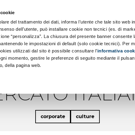
o SE
 Applicazioni
 cookie
 Principi
Chi siamo
re del trattamento dei dati, informa l’utente che tale sito web in
a
ociale d'Impresa
nsenso dell’utente, può installare cookie non tecnici (es. di marke
d
sezione “personalizza”. La chiusura del presente banner consente l
azioni Low Code
antenendo le impostazioni di default (solo cookie tecnici). Per m
SSO.IT, L’AGI
okies utilizzati dal sito è possibile consultare l’
informativa cook
 ogni momento, gestire le preferenze di seguito mediante il pulsan
DI RIFERIMEN
o, della pagina web.
RCATO ITALI
corporate
culture