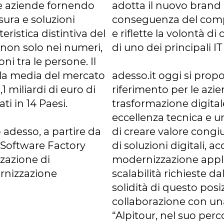
lle aziende fornendo
adotta il nuovo brand 
ura e soluzioni
conseguenza del comp
eristica distintiva del
e riflette la volontà d
 non solo nei numeri,
di uno dei principali I
i tra le persone. Il
lla media del mercato
adesso.it oggi si propo
,1 miliardi di euro di
riferimento per le azi
ati in 14 Paesi.
trasformazione digita
eccellenza tecnica e u
 adesso, a partire da
di creare valore congiu
 Software Factory
di soluzioni digitali,
zzazione di
modernizzazione applic
ernizzazione
scalabilità richieste d
solidità di questo posi
collaborazione con una
“Alpitour, nel suo perc