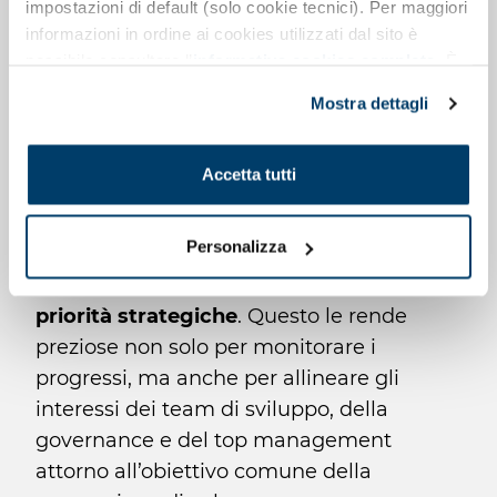
da incertezza e continua evoluzione,
impostazioni di default (solo cookie tecnici). Per maggiori
informazioni in ordine ai cookies utilizzati dal sito è
queste rappresentano strumenti
possibile consultare l’
informativa cookies completa
. È
fondamentali
per orientare le decisioni
,
possibile, in ogni momento, gestire le preferenze di
sostenere la governance, pendere e
Mostra dettagli
seguito mediante il pulsante presente a sinistra in basso,
rivedere decisioni di pianificazione e
della pagina web.
investimento
e favorire il
miglioramento
Accetta tutti
continuo
. Una delle peculiarità delle
metodologie Agili è la disponibilità di un
Personalizza
ampio repertorio di metriche, in grado di
connettere le attività operative alle
priorità strategiche
. Questo le rende
preziose non solo per monitorare i
progressi, ma anche per allineare gli
interessi dei team di sviluppo, della
governance e del top management
attorno all’obiettivo comune della