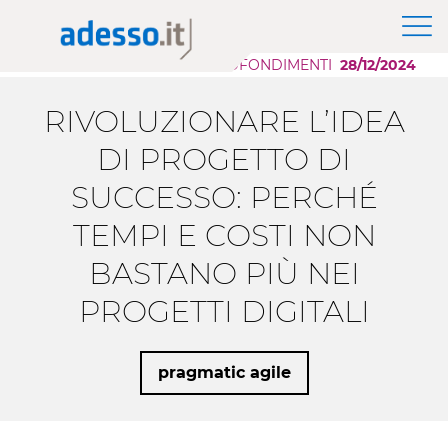
News
Il Gruppo adesso SE
Modernizzazione Applicazioni
Approfondimenti
APPROFONDIMENTI
28/12/2024
Purpose, Valori e Principi
Scaling AI
Whitepaper
Responsabilità Sociale d'Impresa
Migrazione Cloud
RIVOLUZIONARE L’IDEA
Sponsorship
Sviluppo Applicazioni Low Code
Case History
DI PROGETTO DI
SUCCESSO: PERCHÉ
Eventi
TEMPI E COSTI NON
Press
BASTANO PIÙ NEI
Career Story
PROGETTI DIGITALI
pragmatic agile