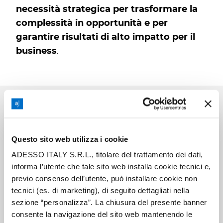
necessità strategica per trasformare la
complessità in opportunità e per
garantire risultati di alto impatto per il
business
.
IL RUOLO DELLE METRICHE
Questo sito web utilizza i cookie
ADESSO ITALY S.R.L., titolare del trattamento dei dati,
Le metriche rivestono un ruolo centrale
informa l’utente che tale sito web installa cookie tecnici e,
nell’approccio Agile, consentendo di
previo consenso dell’utente, può installare cookie non
misurare e monitorare il valore generato
tecnici (es. di marketing), di seguito dettagliati nella
dal progetto in modo oggettivo e
sezione “personalizza”. La chiusura del presente banner
trasparente
. In un contesto caratterizzato
consente la navigazione del sito web mantenendo le