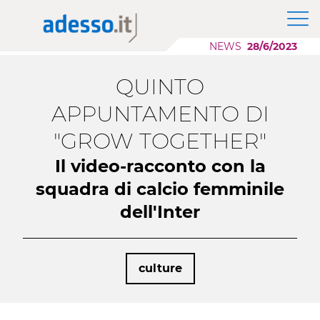
News
Il Gruppo adesso SE
Modernizzazione Applicazioni
Approfondimenti
NEWS
28/6/2023
Purpose, Valori e Principi
Scaling AI
Whitepaper
Responsabilità Sociale d'Impresa
Migrazione Cloud
QUINTO
Sponsorship
Sviluppo Applicazioni Low Code
Case History
APPUNTAMENTO DI
"GROW TOGETHER"
Eventi
Il video-racconto con la
Press
squadra di calcio femminile
dell'Inter
Career Story
culture