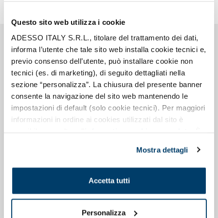
Questo sito web utilizza i cookie
ADESSO ITALY S.R.L., titolare del trattamento dei dati,
informa l’utente che tale sito web installa cookie tecnici e,
previo consenso dell’utente, può installare cookie non
Lisa Alborghetti ha giocato da
tecnici (es. di marketing), di seguito dettagliati nella
sezione “personalizza”. La chiusura del presente banner
centrocampista, ora è difensore, ma ha
consente la navigazione del sito web mantenendo le
sempre avuto il desiderio di giocare in
impostazioni di default (solo cookie tecnici). Per maggiori
porta. La duttilità nel campo, come nella
informazioni in ordine ai cookies utilizzati dal sito è
vita professionale, è essenziale per
possibile consultare l’
informativa cookies completa
. È
adattarsi rapidamente alle situazioni e
possibile, in ogni momento, gestire le preferenze di
Mostra dettagli
assumere ruoli diversi quando necessario.
seguito mediante il pulsante presente a sinistra in basso,
della pagina web.
Accetta tutti
Nel contesto dell'approccio Agile, tale
duttilità è abilitata dalle competenze “t-
Personalizza