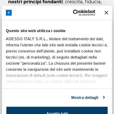
nostri principi fondanti
: crescita, fiducia,
qualità e concretezza. Essa ci fornisce un
nuovo punto di vista da cui osservare i
nostri principi che ci guidano nelle azioni
quotidiane e arricchisce ciò che abbiamo
Questo sito web utilizza i cookie
già nel nostro DNA.
ADESSO ITALY S.R.L., titolare del trattamento dei dati,
informa l’utente che tale sito web installa cookie tecnici e,
previo consenso dell’utente, può installare cookie non
D’altro canto,
vivere la nuova cultura
tecnici (es. di marketing), di seguito dettagliati nella
aziendale
di adesso significa lavorare sulla
sezione “personalizza”. La chiusura del presente banner
creazione di
un ambiente lavorativo in
consente la navigazione del sito web mantenendo le
cui ogni persona del gruppo possa
impostazioni di default (solo cookie tecnici). Per maggiori
sentirsi a casa
in qualsiasi delle 60 sedi
informazioni in ordine ai cookies utilizzati dal sito è
presenti nel mondo. La cultura aziendale
possibile consultare l’
informativa cookies completa
. È
possibile, in ogni momento, gestire le preferenze di
si manifesta chiaramente anche
Mostra dettagli
seguito mediante il pulsante presente a sinistra in basso,
nell'immagine che proiettiamo verso i
della pagina web.
clienti, e per questo è di valore che sia
Accetta tutti