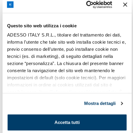
2009]. È fondamentale assicurarsi che gli
obiettivi aziendali e i sistemi di
incentivazione diventino nel tempo
Questo sito web utilizza i cookie
sempre
più coerenti con i principi agili
.
Questo potrebbe richiedere una revisione
ADESSO ITALY S.R.L., titolare del trattamento dei dati,
informa l’utente che tale sito web installa cookie tecnici e,
dei sistemi di valutazione delle
previo consenso dell’utente, può installare cookie non
performance e dei meccanismi di
tecnici (es. di marketing), di seguito dettagliati nella
riconoscimento. Adattare questi elementi
sezione “personalizza”. La chiusura del presente banner
permette di sostenere e consolidare la
consente la navigazione del sito web mantenendo le
trasformazione, garantendo che gli sforzi
impostazioni di default (solo cookie tecnici). Per maggiori
dei team siano indirizzati nella giusta
informazioni in ordine ai cookies utilizzati dal sito è
possibile consultare l’
informativa cookies completa
. È
direzione e adeguatamente valorizzati. In
possibile, in ogni momento, gestire le preferenze di
questo modo, si crea un ambiente in cui i
Mostra dettagli
seguito mediante il pulsante presente a sinistra in basso,
comportamenti e le pratiche agili sono
della pagina web.
incentivati
e
premiati
, favorendo una
Accetta tutti
cultura organizzativa moderna e adatta