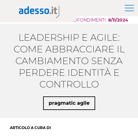
News
Il Gruppo adesso SE
Modernizzazione Applicazioni
Approfondimenti
APPROFONDIMENTI
8/11/2024
Purpose, Valori e Principi
Scaling AI
Whitepaper
Responsabilità Sociale d'Impresa
Migrazione Cloud
LEADERSHIP E AGILE:
Sponsorship
Sviluppo Applicazioni Low Code
COME ABBRACCIARE IL
Case History
CAMBIAMENTO SENZA
Eventi
PERDERE IDENTITÀ E
Press
CONTROLLO
Career Story
pragmatic agile
ARTICOLO A CURA DI