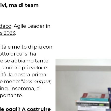
vi, ma di team
ndaco
, Agile Leader in
ys 2023
.
ità e molto di più con
tto di cui si ha
he se abbiamo tante
o, andare più veloce
ltà, la nostra prima
e meno: "
less output,
ping. Insomma, ci
mportante.
de oggi?
A costruire