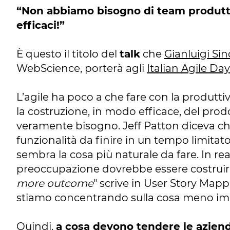
“Non abbiamo bisogno di team produtti
efficaci!”
È questo il titolo del
talk
che
Gianluigi Si
WebScience, porterà agli
Italian Agile Da
L’agile ha poco a che fare con la produttiv
la costruzione, in modo efficace, del prodo
veramente bisogno. Jeff Patton diceva c
funzionalità da finire in un tempo limitat
sembra la cosa più naturale da fare. In rea
preoccupazione dovrebbe essere costruir
more outcome
" scrive in User Story Map
stiamo concentrando sulla cosa meno i
Quindi,
a cosa devono tendere le azien