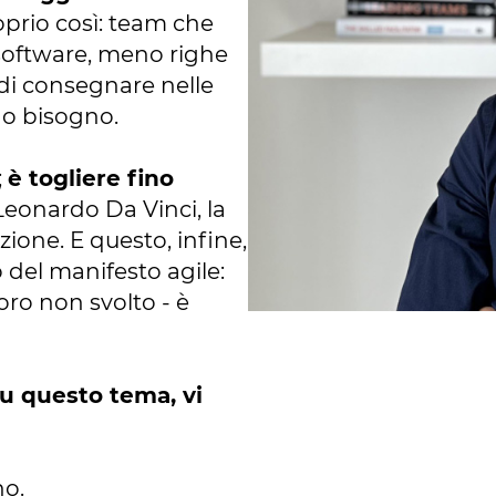
oprio così: team che
software, meno righe
 di consegnare nelle
vano bisogno.
;
è togliere fino
Leonardo Da Vinci, la
zione. E questo, infine,
o del manifesto agile:
voro non svolto - è
su questo tema, vi
ano.