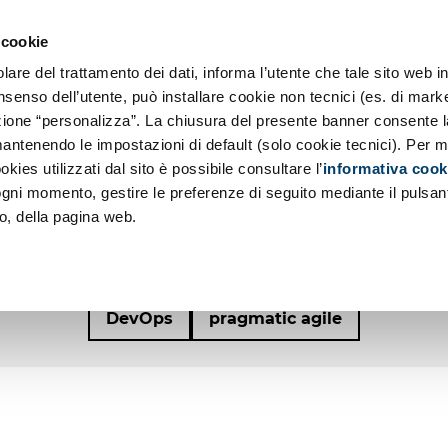
o SE
 Applicazioni
 cookie
 Principi
Chi siamo
re del trattamento dei dati, informa l’utente che tale sito web in
a
ociale d'Impresa
nsenso dell’utente, può installare cookie non tecnici (es. di marke
d
sezione “personalizza”. La chiusura del presente banner consente l
azioni Low Code
antenendo le impostazioni di default (solo cookie tecnici). Per m
 SINDACO SA
okies utilizzati dal sito è possibile consultare l’
informativa cook
 ogni momento, gestire le preferenze di seguito mediante il pulsan
ALIAN AGILE D
o, della pagina web.
DevOps
pragmatic agile