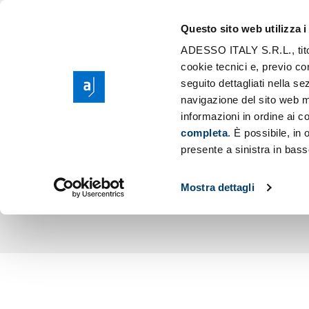
Il Gruppo adess
Modernizzazione
Questo sito web utilizza i
Purpose, Valori e
Scaling AI
ADESSO ITALY S.R.L., titola
Cerc
Responsabilità S
cookie tecnici e, previo co
Migrazione Clou
seguito dettagliati nella 
Sponsorship
Sviluppo Applic
navigazione del sito web m
GIANLUIGI
informazioni in ordine ai co
completa
. È possibile, in
AGLI IT
presente a sinistra in bass
Mostra dettagli