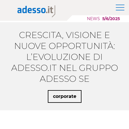
News
Il Gruppo adesso SE
Modernizzazione Applicazioni
Approfondimenti
NEWS
5/6/2025
Purpose, Valori e Principi
Scaling AI
Whitepaper
Responsabilità Sociale d'Impresa
Migrazione Cloud
CRESCITA, VISIONE E
Sponsorship
Sviluppo Applicazioni Low Code
Case History
NUOVE OPPORTUNITÀ:
L’EVOLUZIONE DI
Eventi
ADESSO.IT NEL GRUPPO
Press
ADESSO SE
Career Story
corporate