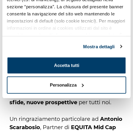
dall’inizio, così come la volontà di costruire
sezione “personalizza”. La chiusura del presente banner
insieme un
percorso sostenibile di
consente la navigazione del sito web mantenendo le
crescita
, nel rispetto della nostra
impostazioni di default (solo cookie tecnici). Per maggiori
autonomia operativa e della nostra
informazioni in ordine ai cookies utilizzati dal sito è
possibile consultare l’
informativa cookies completa
. È
capacità di creare valore in Italia.
possibile, in ogni momento, gestire le preferenze di
Mostra dettagli
seguito mediante il pulsante presente a sinistra in basso,
Oggi adesso.it è parte di un gruppo
della pagina web.
europeo di riferimento
, ma mantiene il
Accetta tutti
cuore, l’energia e l’impronta che da
sempre ci contraddistinguono. Abbiamo
Personalizza
scelto di crescere, di evolvere: e questa
scelta sta aprendo
nuove strade, nuove
sfide, nuove prospettive
per tutti noi.
Un ringraziamento particolare ad
Antonio
Scarabosio
, Partner di
EQUITA Mid Cap