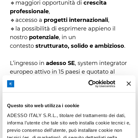
🔹maggiori opportunità di
crescita
professionale
,
🔹accesso a
progetti internazionali
,
🔹la possibilità di esprimere appieno il
nostro
potenziale
, in un
contesto
strutturato, solido e ambizioso
.
L’ingresso in
adesso SE
, system integrator
europeo attivo in 15 paesi e quotato al
mercato di Francoforte, non ha significato
snaturare la nostra identità. Al contrario, ci
ha permesso di
amplificarla
. Abbiamo
Questo sito web utilizza i cookie
trovato nel gruppo tedesco l’opportunità
di condividere
valori profondi, visione
ADESSO ITALY S.R.L., titolare del trattamento dei dati,
informa l’utente che tale sito web installa cookie tecnici e,
strategica e spirito imprenditoriale
.
previo consenso dell’utente, può installare cookie non
L’
affinità culturale
è stata evidente sin
tecnici (es. di marketing), di seguito dettagliati nella