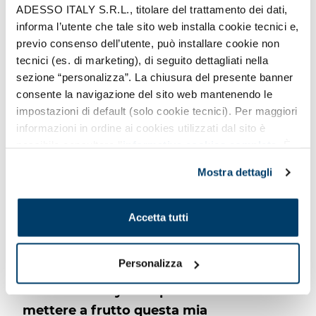
ADESSO ITALY S.R.L., titolare del trattamento dei dati,
gratificante. Ciò che mi piace del mio
informa l’utente che tale sito web installa cookie tecnici e,
ruolo è proprio questo: la possibilità di
previo consenso dell’utente, può installare cookie non
immergermi in sfide complesse
,
tecnici (es. di marketing), di seguito dettagliati nella
analizzarle in dettaglio e
trovare soluzioni
sezione “personalizza”. La chiusura del presente banner
efficaci
. L'analisi mi permette di mettere
consente la navigazione del sito web mantenendo le
impostazioni di default (solo cookie tecnici). Per maggiori
alla prova le mie capacità, e ogni volta che
informazioni in ordine ai cookies utilizzati dal sito è
riusciamo a superare un ostacolo, provo
possibile consultare l’
informativa cookies completa
. È
una grande soddisfazione.
possibile, in ogni momento, gestire le preferenze di
Mostra dettagli
seguito mediante il pulsante presente a sinistra in basso,
Inoltre, trovo estremamente gratificante
della pagina web.
spiegare concetti complessi a colleghi con
Accetta tutti
background diversi. In adesso.it
valorizziamo molto la collaborazione e la
Personalizza
condivisione delle conoscenze.
Il ruolo di
Business Analyst mi permette di
mettere a frutto questa mia