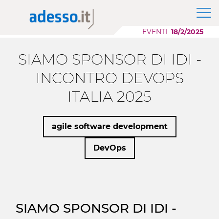
News
Il Gruppo adesso SE
Modernizzazione Applicazioni
Approfondimenti
EVENTI
18/2/2025
Purpose, Valori e Principi
Scaling AI
Whitepaper
Responsabilità Sociale d'Impresa
Migrazione Cloud
SIAMO SPONSOR DI IDI -
Sponsorship
Sviluppo Applicazioni Low Code
Case History
INCONTRO DEVOPS
ITALIA 2025
Eventi
Press
agile software development
Career Story
DevOps
SIAMO SPONSOR DI IDI -