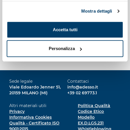
possibile, in ogni momento, gestire le preferenze di
Mostra dettagli
seguito mediante il pulsante presente a sinistra in basso,
della pagina web.
Accetta tutti
Personalizza
Sede legale
Contattaci
Viale Edoardo Jenner 51,
info@adesso.it
20159 MILANO (MI)
+39 02 69773.1
Altri materiali utili
Politica Qualità
Privacy
Codice Etico
Informativa Cookies
Modello
Qualità - Certificato ISO
EX.D.LGS.231
9001:2015
Whistleblowing