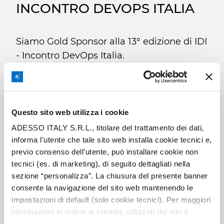
INCONTRO DEVOPS ITALIA
Siamo Gold Sponsor alla 13° edizione di IDI
- Incontro DevOps Italia.
Ci vediamo a Bologna il 14 Marzo per
parlare di:
- adozione del cloud
- ambienti basati su microservizi
Questo sito web utilizza i cookie
- soluzioni avanzate di monitoraggio
ADESSO ITALY S.R.L., titolare del trattamento dei dati,
- discipline affini al DevOps come SecOps,
informa l’utente che tale sito web installa cookie tecnici e,
previo consenso dell’utente, può installare cookie non
NetOps, MLOps..
tecnici (es. di marketing), di seguito dettagliati nella
sezione “personalizza”. La chiusura del presente banner
L'evento è organizzato da
GrUSP
consente la navigazione del sito web mantenendo le
Programma e informazioni su
impostazioni di default (solo cookie tecnici). Per maggiori
incontrodevops.it
informazioni in ordine ai cookies utilizzati dal sito è
possibile consultare l’
informativa cookies completa
. È