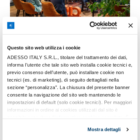
Questo sito web utilizza i cookie
ADESSO ITALY S.R.L., titolare del trattamento dei dati,
informa l’utente che tale sito web installa cookie tecnici e,
Come
adesso.it
, affrontiamo
previo consenso dell’utente, può installare cookie non
questa evoluzione attraverso
tecnici (es. di marketing), di seguito dettagliati nella
sezione “personalizza”. La chiusura del presente banner
un percorso strutturato che
consente la navigazione del sito web mantenendo le
unisce upskilling continuo delle
impostazioni di default (solo cookie tecnici). Per maggiori
informazioni in ordine ai cookies utilizzati dal sito è
persone, integrazione
possibile consultare l’
informativa cookies completa
. È
progressiva degli strumenti AI
possibile, in ogni momento, gestire le preferenze di
Mostra dettagli
seguito mediante il pulsante presente a sinistra in basso,
nei processi e un’analisi
della pagina web.