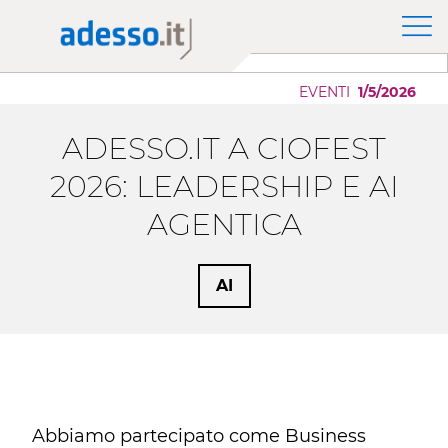
News
Il Gruppo adesso SE
Modernizzazione Applicazioni
Approfondimenti
Purpose, Valori e Principi
Scaling AI
EVENTI
1/5/2026
Whitepaper
Responsabilità Sociale d'Impresa
Migrazione Cloud
ADESSO.IT A CIOFEST
Sponsorship
Sviluppo Applicazioni Low Code
Case History
2026: LEADERSHIP E AI
Eventi
AGENTICA
Press
AI
Career Story
Abbiamo partecipato come Business