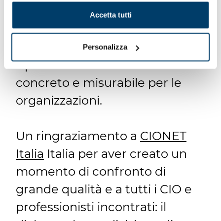
puntuale degli impatti lungo
Accetta tutti
l’intera catena del valore, con
un obiettivo chiaro: trasformare
Personalizza
il potenziale dell’AI in valore
concreto e misurabile per le
organizzazioni.
Un ringraziamento a
CIONET
Italia
Italia per aver creato un
momento di confronto di
grande qualità e a tutti i CIO e
professionisti incontrati: il