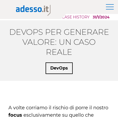
News
Il Gruppo adesso SE
Modernizzazione Applicazioni
Approfondimenti
CASE HISTORY
31/1/2024
Purpose, Valori e Principi
Scaling AI
Whitepaper
Responsabilità Sociale d'Impresa
Migrazione Cloud
DEVOPS PER GENERARE
Sponsorship
Sviluppo Applicazioni Low Code
Case History
VALORE: UN CASO
REALE
Eventi
Press
DevOps
Career Story
A volte corriamo il rischio di porre il nostro
focus
esclusivamente su quello che