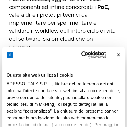
componenti ed infine concordati i
PoC
,
vale a dire i prototipi tecnici da
implementare per sperimentare e
validare il workflow dell’intero ciclo di vita
del software, sia on-cloud che on-
premise.
La prototipazione ha incluso anche
l’applicazione di
test automatici
sul
codice, in termini di qualità e sicurezza,
Questo sito web utilizza i cookie
sensibilizzando così il cliente a temi come
ADESSO ITALY S.R.L., titolare del trattamento dei dati,
la
gestione del debito tecnico
, la
informa l’utente che tale sito web installa cookie tecnici e,
coverage con test automatici
e più in
previo consenso dell’utente, può installare cookie non
generale a garantire la qualità del codice
tecnici (es. di marketing), di seguito dettagliati nella
prodotto.
sezione “personalizza”. La chiusura del presente banner
Oltre al lavoro sul SDLC, abbiamo
consente la navigazione del sito web mantenendo le
impostazioni di default (solo cookie tecnici). Per maggiori
sensibilizzato il cliente su un
punto alla