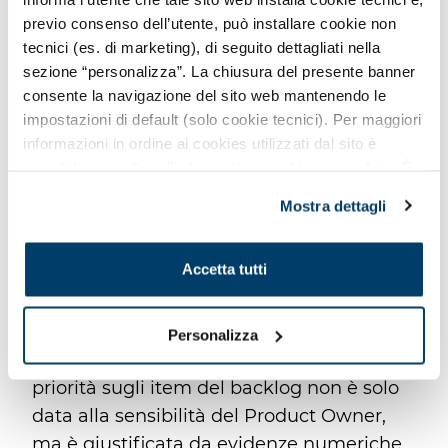
come i tempi di risposta e il throughput.
previo consenso dell’utente, può installare cookie non
tecnici (es. di marketing), di seguito dettagliati nella
Le metriche applicative registrano i dati
sezione “personalizza”. La chiusura del presente banner
che possono essere estratti e tradotti in un
consente la navigazione del sito web mantenendo le
evento sintetico che arriva direttamente al
impostazioni di default (solo cookie tecnici). Per maggiori
team, ad esempio segnalando il problema
informazioni in ordine ai cookies utilizzati dal sito è
di un’interruzione di emissione di ordini
possibile consultare l’
informativa cookies completa
. È
nel sistema, ecc...
possibile, in ogni momento, gestire le preferenze di
Mostra dettagli
seguito mediante il pulsante presente a sinistra in basso,
Questo tipo di metriche
è interessante
della pagina web.
anche per il business
dato che le
Accetta tutti
informazioni ricavate da esse, attraverso il
monitoraggio dell’utilizzo delle
funzionalità, possono servire
allo sviluppo
Personalizza
di un prodotto "data driven design”
. La
priorità sugli item del backlog non è solo
data alla sensibilità del Product Owner,
ma è giustificata da evidenze numeriche