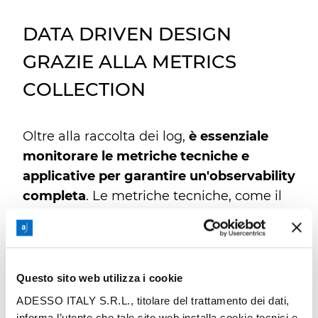
DATA DRIVEN DESIGN
GRAZIE ALLA METRICS
COLLECTION
Oltre alla raccolta dei log,
è essenziale
monitorare le metriche tecniche e
applicative per garantire un'observability
completa
. Le metriche tecniche, come il
consumo di memoria e la disponibilità del
disco, forniscono indicazioni preziose sullo
stato di salute del sistema. Tuttavia, per
ottenere una visione completa delle
Questo sito web utilizza i cookie
prestazioni dell'applicazione, è necessario
ADESSO ITALY S.R.L., titolare del trattamento dei dati,
monitorare anche le metriche applicative,
informa l’utente che tale sito web installa cookie tecnici e,