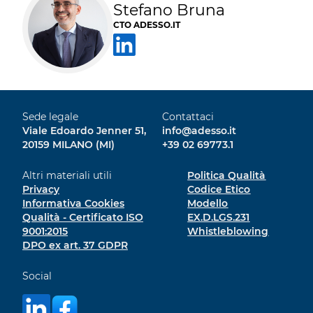
Stefano Bruna
CTO ADESSO.IT
Sede legale
Contattaci
Viale Edoardo Jenner 51,
info@adesso.it
20159 MILANO (MI)
+39 02 69773.1
Altri materiali utili
Politica Qualità
Privacy
Codice Etico
Informativa Cookies
Modello
Qualità - Certificato ISO
EX.D.LGS.231
9001:2015
Whistleblowing
DPO ex art. 37 GDPR
Social