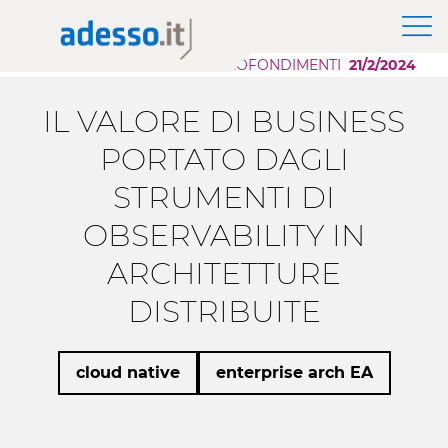
News
Il Gruppo adesso SE
Modernizzazione Applicazioni
Approfondimenti
APPROFONDIMENTI
21/2/2024
Purpose, Valori e Principi
Scaling AI
Whitepaper
Responsabilità Sociale d'Impresa
Migrazione Cloud
IL VALORE DI BUSINESS
Sponsorship
Sviluppo Applicazioni Low Code
Case History
PORTATO DAGLI
STRUMENTI DI
Eventi
OBSERVABILITY IN
Press
ARCHITETTURE
Career Story
DISTRIBUITE
cloud native
enterprise arch EA