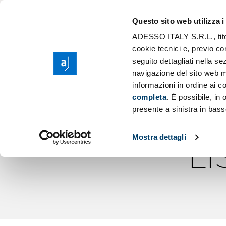
Il Gruppo adess
Modernizzazione
Questo sito web utilizza i
Purpose, Valori e
Scaling AI
ADESSO ITALY S.R.L., titola
Cerc
Responsabilità S
cookie tecnici e, previo co
Migrazione Clou
seguito dettagliati nella 
Sponsorship
Sviluppo Applic
navigazione del sito web m
ESSERE UN B
informazioni in ordine ai co
completa
. È possibile, in
DEL CAPIT
presente a sinistra in bass
Mostra dettagli
LI