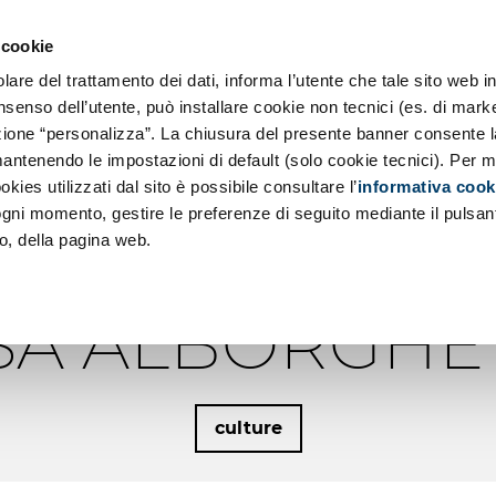
o SE
 Applicazioni
 cookie
 Principi
Chi siamo
re del trattamento dei dati, informa l’utente che tale sito web in
a
ociale d'Impresa
nsenso dell’utente, può installare cookie non tecnici (es. di marke
d
sezione “personalizza”. La chiusura del presente banner consente l
azioni Low Code
antenendo le impostazioni di default (solo cookie tecnici). Per m
UON LEADER: 
okies utilizzati dal sito è possibile consultare l’
informativa cook
 ogni momento, gestire le preferenze di seguito mediante il pulsan
ANO DELL’IN
o, della pagina web.
SA ALBORGHE
culture