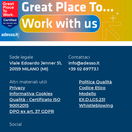
Sede legale
Contattaci
Viale Edoardo Jenner 51,
info@adesso.it
20159 MILANO (MI)
+39 02 69773.1
Altri materiali utili
Politica Qualità
Privacy
Codice Etico
Informativa Cookies
Modello
Qualità - Certificato ISO
EX.D.LGS.231
9001:2015
Whistleblowing
DPO ex art. 37 GDPR
Social