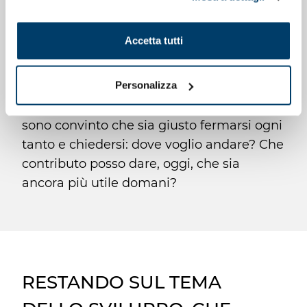
seguito mediante il pulsante presente a sinistra in basso,
all’interno dell’azienda, magari
della pagina web.
assumendo ruoli diversi o con
Accetta tutti
responsabilità differenti.
Personalizza
Non è una decisione immediata, richiede
tempo, consapevolezza e confronto. Ma
sono convinto che sia giusto fermarsi ogni
tanto e chiedersi: dove voglio andare? Che
contributo posso dare, oggi, che sia
ancora più utile domani?
RESTANDO SUL TEMA