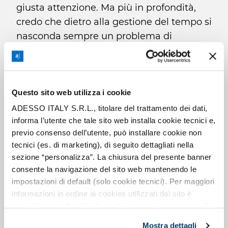
giusta attenzione. Ma più in profondità,
credo che dietro alla gestione del tempo si
nasconda sempre un problema di
gestione delle priorità
. È lì che si gioca
davvero l’equilibrio tra efficacia e
sostenibilità, sia per il lavoro quotidiano
che per la crescita personale.
Questo sito web utilizza i cookie
ADESSO ITALY S.R.L., titolare del trattamento dei dati,
informa l’utente che tale sito web installa cookie tecnici e,
Negli ultimi mesi mi sono trovato spesso a
previo consenso dell’utente, può installare cookie non
riflettere su questo. Da lì mi sono chiesto
tecnici (es. di marketing), di seguito dettagliati nella
quale potrebbe essere il prossimo passo
sezione “personalizza”. La chiusura del presente banner
nel mio percorso, come posso
continuare
consente la navigazione del sito web mantenendo le
a dare valore
e, allo stesso tempo,
impostazioni di default (solo cookie tecnici). Per maggiori
crescere professionalmente
. È una fase
informazioni in ordine ai cookies utilizzati dal sito è
possibile consultare l’
informativa cookies completa
. È
in cui sto valutando nuove possibilità,
possibile, in ogni momento, gestire le preferenze di
cercando di capire come evolvere
Mostra dettagli