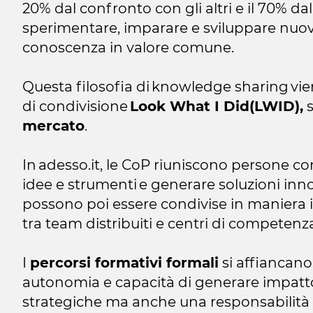
20% dal confronto con gli altri e il 70% d
sperimentare, imparare e sviluppare nuo
conoscenza in valore comune.
Questa filosofia di knowledge sharing vien
di condivisione
Look What I Did(LWID),
s
mercato
.
In adesso.it, le CoP riuniscono persone c
idee e strumenti e generare soluzioni innov
possono poi essere condivise in maniera i
tra team distribuiti e centri di competenz
I
percorsi formativi formali
si affiancan
autonomia e capacità di generare impatto 
strategiche ma anche una responsabilità 