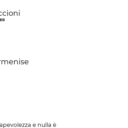
ccioni
DER
rmenise
pevolezza e nulla è