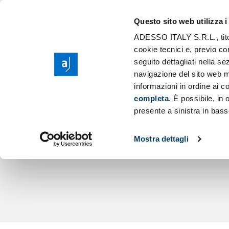
Il Gruppo adess
Modernizzazione
Questo sito web utilizza i
Purpose, Valori e
Scaling AI
ADESSO ITALY S.R.L., titola
Cerc
Responsabilità S
cookie tecnici e, previo co
Migrazione Clou
seguito dettagliati nella 
Sponsorship
Sviluppo Applic
navigazione del sito web m
ADESSO.IT:
informazioni in ordine ai co
completa
. È possibile, in
UN’ESPERI
presente a sinistra in bass
Mostra dettagli