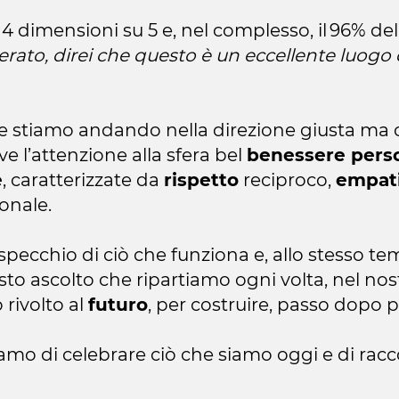
4 dimensioni su 5 e, nel complesso, il 96% de
rato, direi che questo è un eccellente luogo 
e stiamo andando nella direzione giusta ma 
e l’attenzione alla sfera bel
benessere pers
e
, caratterizzate da
rispetto
reciproco,
empat
ionale.
 specchio di ciò che funziona e, allo stesso t
to ascolto che ripartiamo ogni volta, nel no
 rivolto al
futuro
, per costruire, passo dopo 
iamo di celebrare ciò che siamo oggi e di rac