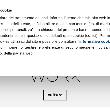
o SE
 Applicazioni
 cookie
 Principi
Chi siamo
re del trattamento dei dati, informa l’utente che tale sito web in
a
ociale d'Impresa
nsenso dell’utente, può installare cookie non tecnici (es. di marke
d
sezione “personalizza”. La chiusura del presente banner consente l
azioni Low Code
antenendo le impostazioni di default (solo cookie tecnici). Per m
 DOVE IL LAV
okies utilizzati dal sito è possibile consultare l’
informativa cook
 ogni momento, gestire le preferenze di seguito mediante il pulsan
ENZA DA GREA
o, della pagina web.
WORK
culture