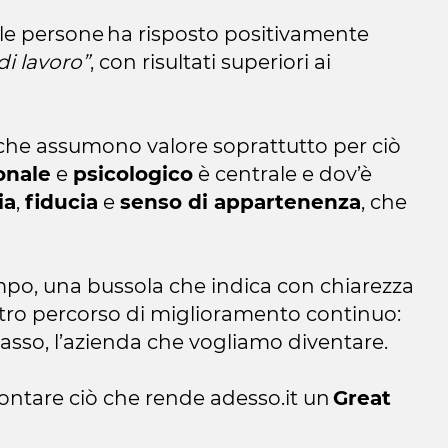
lle persone ha risposto positivamente
di lavoro”
, con risultati superiori ai
che assumono valore soprattutto per ciò
onale
e
psicologico
è centrale e dov’è
ia
,
fiducia
e
senso di appartenenza
, che
empo, una bussola che indica con chiarezza
stro percorso di miglioramento continuo:
passo, l’azienda che vogliamo diventare.
contare ciò che rende adesso.it un
Great